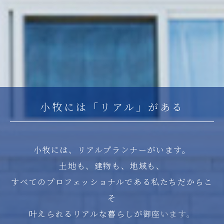
小
牧
に
は
「
リ
ア
ル
」
が
あ
る
小
牧
に
は
、
リ
ア
ル
プ
ラ
ン
ナ
ー
が
い
ま
す
。
土
地
も
、
建
物
も
、
地
域
も
、
す
べ
て
の
プ
ロ
フ
ェ
ッ
シ
ョ
ナ
ル
で
あ
る
私
た
ち
だ
か
ら
こ
そ
叶
え
ら
れ
る
リ
ア
ル
な
暮
ら
し
が
御
座
い
ま
す
。