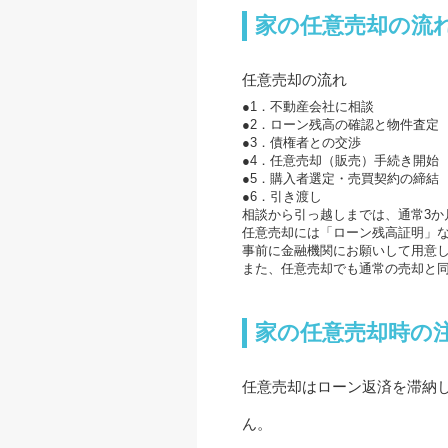
家の任意売却の流
任意売却の流れ
●1．不動産会社に相談
●2．ローン残高の確認と物件査定
●3．債権者との交渉
●4．任意売却（販売）手続き開始
●5．購入者選定・売買契約の締結
●6．引き渡し
相談から引っ越しまでは、通常3か
任意売却には「ローン残高証明」
事前に金融機関にお願いして用意
また、任意売却でも通常の売却と同
家の任意売却時の
任意売却はローン返済を滞納
ん。