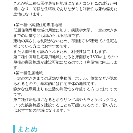
これが第二種低層住居専用地域になるとコンビニの建設が可
能になり、閑静な住環境でありながらも利便性も兼ね備えた
土地になります。
●第一種中高層住宅専用地域
低層住宅専用地域の用途に加え、病院や大学、一定の大きさ
までの店舗なども認められる地域です。
建物の高さにも制限がないため、2階建てや3階建ての住宅を
考えている方にはおすすめです。
また店舗利用が認められるため、利便性は向上します。
第二種中高層住宅専用地域になると床面積が1500㎡までの中
規模の商業施設が建設可能になるのでより利便性は向上しま
す。
●第一種住居地域
一定の大きさまでの店舗や事務所、ホテル、旅館などが認め
られるものの、基本的には住宅主体の地域です。
静かな住環境よりも生活の利便性を考慮する方にはおすすめ
です。
第二種住居地域になるとボウリング場やカラオケボックスと
いった娯楽施設を建設することも可能になるので、若い方に
はおすすめの地域になります。>
まとめ